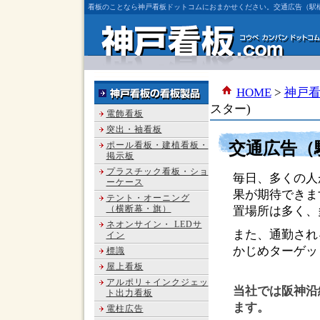
看板のことなら神戸看板ドットコムにおまかせください。交通広告（駅
HOME
>
神戸
スター)
電飾看板
突出・袖看板
交通広告（
ポール看板・建植看板・
掲示板
プラスチック看板・ショ
毎日、多くの人
ーケース
果が期待できま
テント・オーニング
（横断幕・旗）
置場所は多く、
ネオンサイン・ LEDサ
また、通勤され
イン
かじめターゲッ
標識
屋上看板
アルポリ＋インクジェッ
当社では阪神沿
ト出力看板
ます。
電柱広告