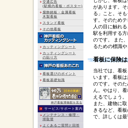
しかし、看板は
交通広告
(駅構内看板・ポスター)
があります。そ
腐飾銘板・金属看板
る」こと。そも
木製看板
す。そのためテ
スタンド看板
人の目に触れる
その他看板
駅を利用する方
のです。 また
るための標識や
カッティングシート
カッティングシート
の貼り方
看板に保険は
当社では、看板
看板選びのポイント
います。看板は
看板基礎知識
のです。そのた
ん。やはり、看
えるでしょう。
神戸看板博物館を見る
また、建物に取
サービス/サポート案内
きるなど、看板
メンテナンス・修理・
で、詳しくは最
球取替
よくあるご質問と回答