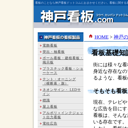
看板のことなら神戸看板ドットコムにおまかせください。看板に関する
HOME
>
神戸
電飾看板
看板基礎知
突出・袖看板
ポール看板・建植看板・
掲示板
街には様々な看
プラスチック看板・ショ
身近な存在なの
ーケース
るような、看板
テント・オーニング
（横断幕・旗）
ネオンサイン・ LEDサ
そもそも看板
イン
標識
現在、テレビや
屋上看板
な広告を目にす
アルポリ＋インクジェッ
看板は、そんな
ト出力看板
いる存在です。
電柱広告