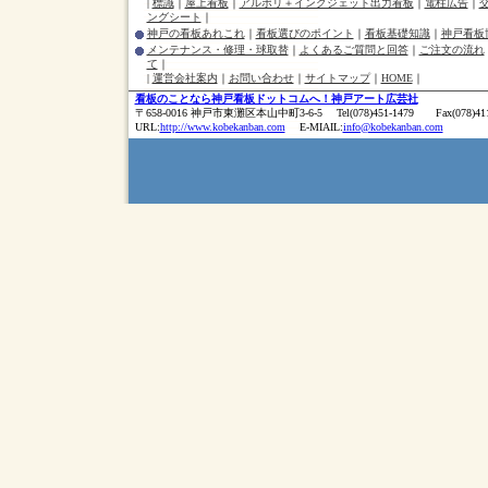
|
標識
｜
屋上看板
｜
アルポリ＋インクジェット出力看板
｜
電柱広告
｜
ングシート
｜
神戸の看板あれこれ
｜
看板選びのポイント
｜
看板基礎知識
｜
神戸看板
メンテナンス・修理・球取替
｜
よくあるご質問と回答
｜
ご注文の流れ
て
｜
|
運営会社案内
｜
お問い合わせ
｜
サイトマップ
｜
HOME
｜
看板のことなら神戸看板ドットコムへ！神戸アート広芸社
〒658-0016 神戸市東灘区本山中町3-6-5 Tel(078)451-1479 Fax(078)411
URL:
http://www.kobekanban.com
E-MIAIL:
info@kobekanban.com