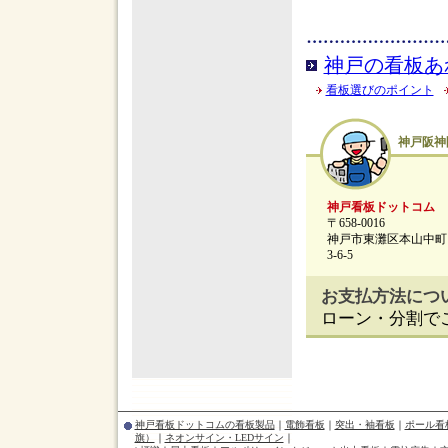
神戸の看板あ
看板選びのポイント
神戸阪神
神戸看板ドットコム
〒658-0016
神戸市東灘区本山中町
3-6-5
お支払方法につ
ローン・分割で
神戸看板ドットコムの看板製品
｜
電飾看板
｜
突出・袖看板
｜
ポール看
旗）
｜
ネオンサイン・LEDサイン
｜