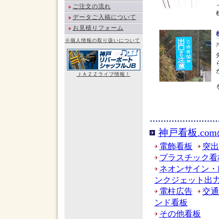
ご注文の流れ
データご入稿について
お見積りフォーム
※個人情報の取り扱いについて
ＪＡＺＺライブ情報！
神戸看板.co
電飾看板
突出
プラスチック看
ネオンサイン・
ンクジェット出
電柱広告
交通
ンド看板
その他看板