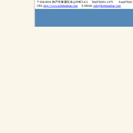
〒658-0016 神戸市東灘区本山中町3-6-5 Tel(078)451-1479 Fax(078)411
URL:
http://www.kobekanban.com
E-MIAIL:
info@kobekanban.com