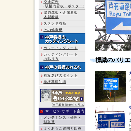
交通広告
(駅構内看板・ポスター)
腐飾銘板・金属看板
木製看板
スタンド看板
その他看板
カッティングシート
カッティングシート
の貼り方
標識のバリエ
看板選びのポイント
看板基礎知識
神戸看板博物館を見る
サービス/サポート案内
メンテナンス・修理・
球取替
よくあるご質問と回答