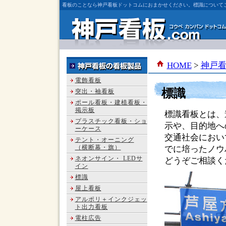
看板のことなら神戸看板ドットコムにおまかせください。標識について
HOME
>
神戸
電飾看板
標識
突出・袖看板
ポール看板・建植看板・
掲示板
標識看板とは、
プラスチック看板・ショ
示や、目的地へ
ーケース
交通社会におい
テント・オーニング
（横断幕・旗）
でに培ったノウ
ネオンサイン・ LEDサ
どうぞご相談く
イン
標識
屋上看板
アルポリ＋インクジェッ
ト出力看板
電柱広告