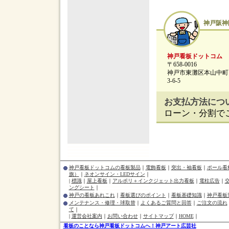
神戸阪神
神戸看板ドットコム
〒658-0016
神戸市東灘区本山中町
3-6-5
お支払方法につ
ローン・分割で
神戸看板ドットコムの看板製品
｜
電飾看板
｜
突出・袖看板
｜
ポール看
旗）
｜
ネオンサイン・LEDサイン
｜
|
標識
｜
屋上看板
｜
アルポリ＋インクジェット出力看板
｜
電柱広告
｜
ングシート
｜
神戸の看板あれこれ
｜
看板選びのポイント
｜
看板基礎知識
｜
神戸看板
メンテナンス・修理・球取替
｜
よくあるご質問と回答
｜
ご注文の流れ
て
｜
|
運営会社案内
｜
お問い合わせ
｜
サイトマップ
｜
HOME
｜
看板のことなら神戸看板ドットコムへ！神戸アート広芸社